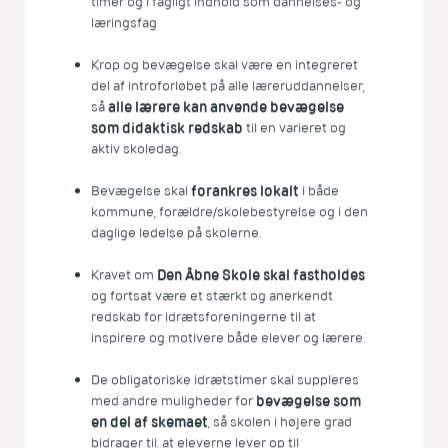
timer og i fagligt indhold som dannelses- og
læringsfag
Krop og bevægelse skal være en integreret
del af introforløbet på alle læreruddannelser,
så
alle lærere kan anvende bevægelse
som didaktisk redskab
til en varieret og
aktiv skoledag.
Bevægelse skal
forankres lokalt
i både
kommune, forældre/skolebestyrelse og i den
daglige ledelse på skolerne.
Kravet om
Den Åbne Skole skal fastholdes
og fortsat være et stærkt og anerkendt
redskab for idrætsforeningerne til at
inspirere og motivere både elever og lærere.
De obligatoriske idrætstimer skal suppleres
med andre muligheder for
bevægelse som
en del af skemaet
, så skolen i højere grad
bidrager til, at eleverne lever op til