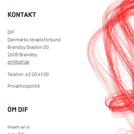
KONTAKT
DIF
Danmarks Idrætsforbund
Brøndby Stadion 20
2605 Brøndby
dif@dif.dk
Telefon: 63 20 61 00
Privatlivspolitik
OM DIF
Hvem er vi