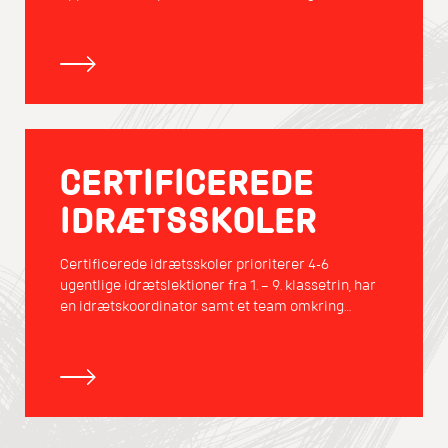
CERTIFICEREDE
IDRÆTSSKOLER
Certificerede idrætsskoler prioriterer 4-6
ugentlige idrætslektioner fra 1. – 9. klassetrin, har
en idrætskoordinator samt et team omkring
idrætsfaget.