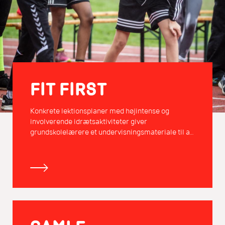
FIT FIRST
Konkrete lektionsplaner med højintense og
involverende idrætsaktiviteter giver
grundskolelærere et undervisningsmateriale til at
fremme elevernes bevægelsesglæde, sundhed,
motorik og trivsel.