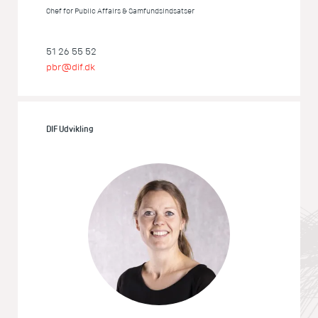
Chef for Public Affairs & Samfundsindsatser
51 26 55 52
pbr@dif.dk
DIF Udvikling