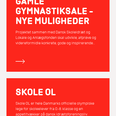
GAMLE
GYMNASTIKSALE –
NYE MULIGHEDER
Projektet sammen med Dansk Skoleidræt og
Lokale og Anlægsfonden skal udvikle, afprøve og
videreformidle konkrete, gode og inspirerende
ideer til ombygning og nyindretning af
gymnastiksale.
SKOLE OL
Skole OL er hele Danmarks officielle olympiske
lege for skoleelever fra 0.-8. klasse og en
appetitvækker på dansk idrætsforeningsliv.