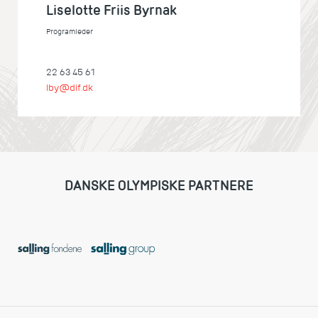
Liselotte Friis Byrnak
Programleder
22 63 45 61
lby@dif.dk
DANSKE OLYMPISKE PARTNERE