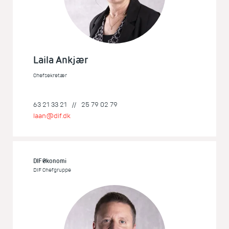
Laila Ankjær
Chefsekretær
63 21 33 21
//
25 79 02 79
laan@dif.dk
DIF Økonomi
DIF Chefgruppe