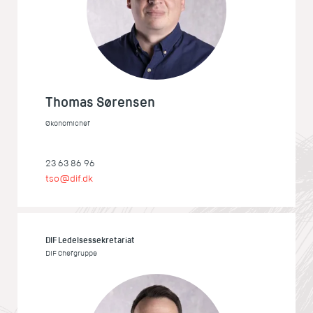
Thomas Sørensen
Økonomichef
23 63 86 96
tso@dif.dk
DIF Ledelsessekretariat
DIF Chefgruppe