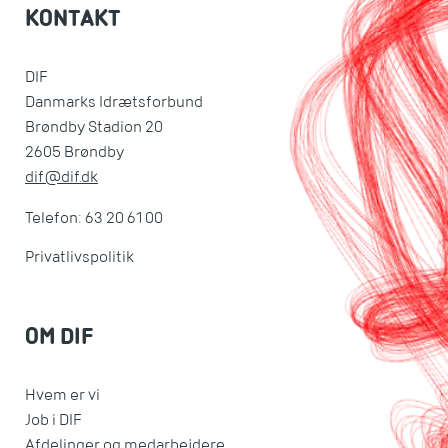
KONTAKT
DIF
Danmarks Idrætsforbund
Brøndby Stadion 20
2605 Brøndby
dif@dif.dk
Telefon: 63 20 61 00
Privatlivspolitik
OM DIF
Hvem er vi
Job i DIF
Afdelinger og medarbejdere