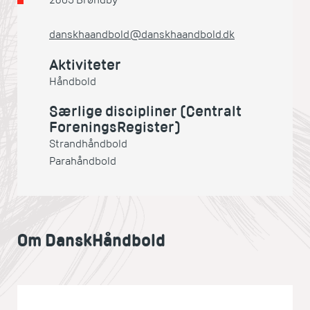
2605 Brøndby
danskhaandbold@danskhaandbold.dk
Aktiviteter
Håndbold
Særlige discipliner (Centralt
ForeningsRegister)
Strandhåndbold
Parahåndbold
Om DanskHåndbold