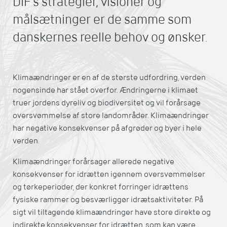
DIF's strategier, visioner og
målsætninger er de samme som
danskernes reelle behov og ønsker.
Klimaændringer er en af de største udfordring, verden
nogensinde har stået overfor. Ændringerne i klimaet
truer jordens dyreliv og biodiversitet og vil forårsage
oversvømmelse af store landområder. Klimaændringer
har negative konsekvenser på afgrøder og byer i hele
verden.
Klimaændringer forårsager allerede negative
konsekvenser for idrætten igennem oversvømmelser
og tørkeperioder, der konkret forringer idrættens
fysiske rammer og besværliggør idrætsaktiviteter. På
sigt vil tiltagende klimaændringer have store direkte og
indirekte konsekvenser for idrætten, som kan være