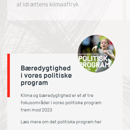
at idrættens klimaaftryk
hovedsageligt skyldes
idrætsfaciliteter. Det stiller krav til
kommuner og foreninger, som blandt
andet kan udnytte naturen til at
reducere CO2-aftrykket.
Bæredygtighed
i vores politiske
program
Klima og bæredygtighed er et af tre
fokusområder i vores politiske program
frem mod 2023
Læs mere om det politiske program her