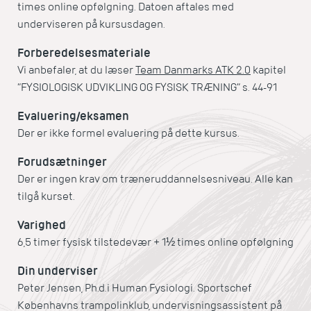
times online opfølgning. Datoen aftales med
underviseren på kursusdagen.
Forberedelsesmateriale
Vi anbefaler, at du læser
Team Danmarks ATK 2.0
kapitel
”FYSIOLOGISK UDVIKLING OG FYSISK TRÆNING” s. 44-91
Evaluering/eksamen
Der er ikke formel evaluering på dette kursus.
Forudsætninger
Der er ingen krav om træneruddannelsesniveau. Alle kan
tilgå kurset.
Varighed
6,5 timer fysisk tilstedevær + 1½ times online opfølgning
Din underviser
Peter Jensen, Ph.d.i Human Fysiologi. Sportschef
Københavns trampolinklub, undervisningsassistent på