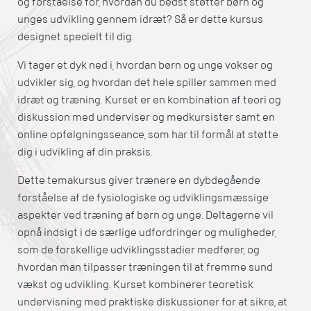
og forståelse for, hvordan du bedst støtter børn og
unges udvikling gennem idræt? Så er dette kursus
designet specielt til dig.
Vi tager et dyk ned i, hvordan børn og unge vokser og
udvikler sig, og hvordan det hele spiller sammen med
idræt og træning. Kurset er en kombination af teori og
diskussion med underviser og medkursister samt en
online opfølgningsseance, som har til formål at støtte
dig i udvikling af din praksis.
Dette temakursus giver trænere en dybdegående
forståelse af de fysiologiske og udviklingsmæssige
aspekter ved træning af børn og unge. Deltagerne vil
opnå indsigt i de særlige udfordringer og muligheder,
som de forskellige udviklingsstadier medfører, og
hvordan man tilpasser træningen til at fremme sund
vækst og udvikling. Kurset kombinerer teoretisk
undervisning med praktiske diskussioner for at sikre, at