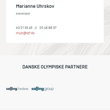
Marianne Uhrskov
Koordinator
63 21 33 45
//
20 48 88 37
mub@dif.dk
DANSKE OLYMPISKE PARTNERE