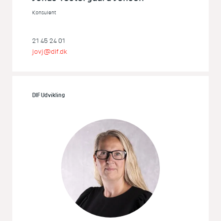
Konsulent
21 45 24 01
jovj@dif.dk
DIF Udvikling