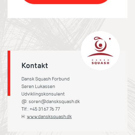
Kontakt
Dansk Squash Forbund
Søren Lukassen
Udviklingskonsulent
@: soren@dansksquash.dk
Tlf.: +45 31 67 76 77
H:
www.dansksquash.dk