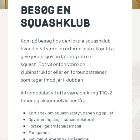
BESØG EN
SQUASHKLUB
Kom på besøg hos den lokale squashklub,
hvor der vil være en erfaren instruktør til at
give jer en sjov og lærerig intro i
squash. Det vil enten være en
klubinstruktør eller en forbundstræner,
som tager imod jer i klubben.
Intromodulet vil ofte være omkring 1 1/2-2
timer og eksempelvis bestå af:
Kort snak om squashudstyr, banen og spillet
Opvarmningsleg – squashrelateret
Forskellige småspil/samspil
Fun games
Evt. mini-turnering - småkampe