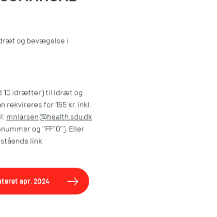
idræt og bevægelse i
 10 idrætter) til idræt og
rekvireres for 155 kr. inkl.
l:
mnlarsen@health.sdu.dk
nnummer og "FF10"). Eller
stående link.
ateret apr. 2024