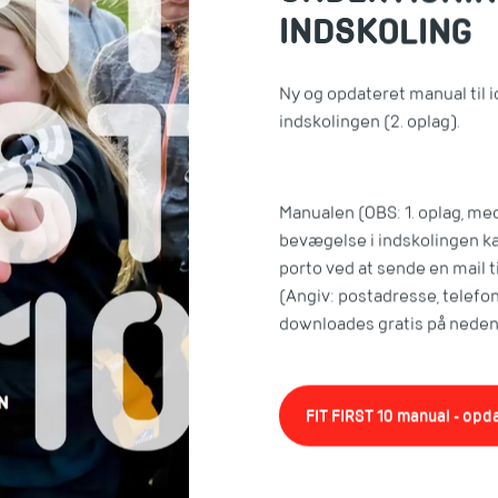
INDSKOLING
Ny og opdateret manual til 
indskolingen (2. oplag).
Manualen (OBS: 1. oplag, med
bevægelse i indskolingen kan 
porto ved at sende en mail ti
(Angiv: postadresse, telefo
downloades gratis på neden
FIT FIRST 10 manual - opd