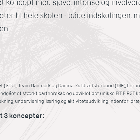
 et koncept med sjove, intense og involve
eter til hele skolen - både indskolingen, 
en.
et (SDU), Team Danmark og Danmarks Idrætsforbund (DIF), heru
indgået et stærkt partnerskab og udviklet det unikke FIT FIRST k
kning, undervisning, læring og aktivitetsudvikling indenfor idræt
et 3 koncepter: