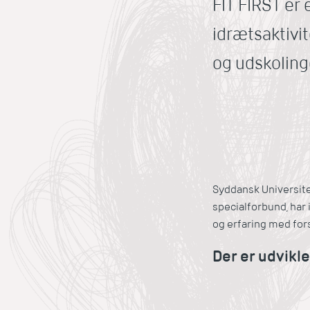
FIT FIRST er
idrætsaktivit
og udskoling
Syddansk Universit
specialforbund, har 
og erfaring med fors
Der er udvikl