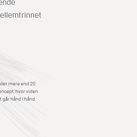
rende
mellemtrinnet
nder mere end 20
oncept, hvor viden
 går hånd i hånd.