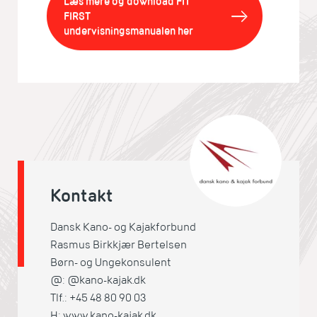
Læs mere og download FIT
FIRST
undervisningsmanualen her
Kontakt
Dansk Kano- og Kajakforbund
Rasmus Birkkjær Bertelsen
Børn- og Ungekonsulent
@: @kano-kajak.dk
Tlf.: +45 48 80 90 03
H:
www.kano-kajak.dk