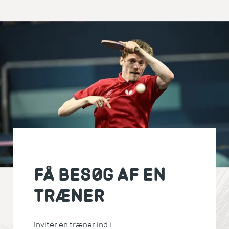
FÅ BESØG AF EN
TRÆNER
Invitér en træner ind i