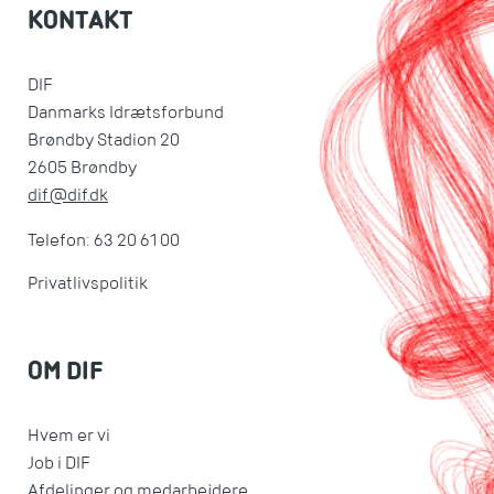
KONTAKT
DIF
Danmarks Idrætsforbund
Brøndby Stadion 20
2605 Brøndby
dif@dif.dk
Telefon: 63 20 61 00
Privatlivspolitik
OM DIF
Hvem er vi
Job i DIF
Afdelinger og medarbejdere