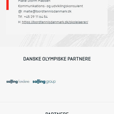
Malte Storm Madsen
Kommunikations- og udviklingskonsulent
@: malte@bordtennisdanmark.dk
Tlf.: +45 29 11 64 54
H:
https://bordtennisdanmark.dk/skolelaerer/
DANSKE OLYMPISKE PARTNERE