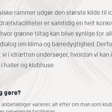
siske rammer udgør den største kilde til 
Idrætsfaciliteter er samtidig en helt kon
or grønne tiltag kan blive synlige for al
l dialog om klima og bæredygtighed. Derfo
 vi i idrætten undersøger, hvordan vi kan 
 i haller og klubhuse.
g gøre?
nbefalinger varierer, alt efter om man som klub e
r selvejende faciliteter.