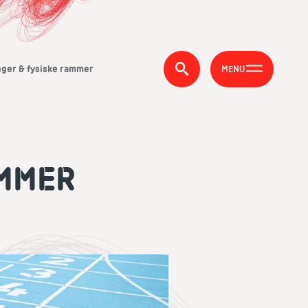
ger & fysiske rammer
MENU
AMMER