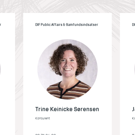
r
DIF Public Affairs & Samfundsindsatser
D
Trine Keinicke Sørensen
Konsulent
K