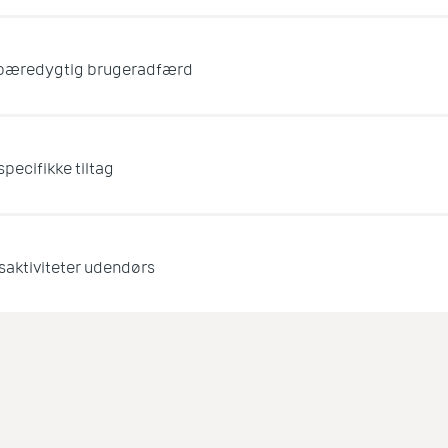
bæredygtig brugeradfærd
pecifikke tiltag
tsaktiviteter udendørs