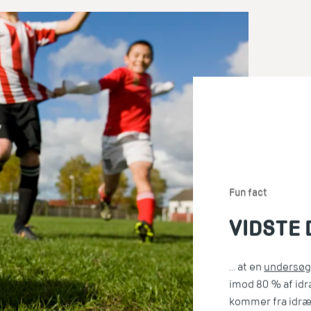
Fun fact
VIDSTE D
... at en
undersøg
imod 80 % af id
kommer fra idræ