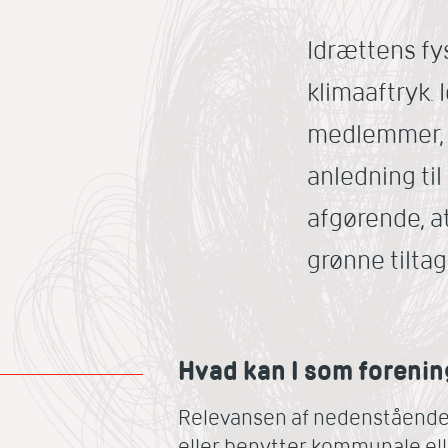
Idrættens fy
klimaaftryk. 
medlemmer, hv
anledning ti
afgørende, at
grønne tiltag
Hvad kan I som forenin
Relevansen af nedenstående a
eller benytter kommunale elle