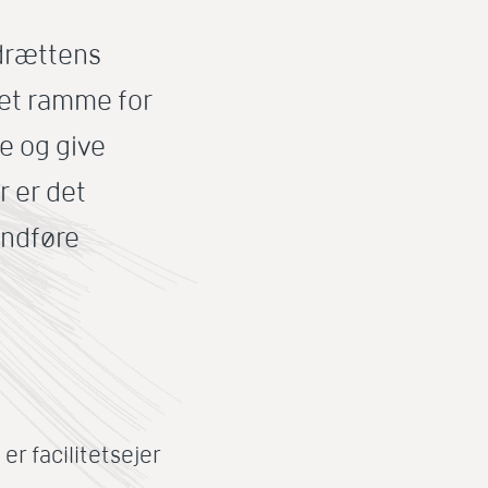
idrættens
kret ramme for
le og give
r er det
indføre
r facilitetsejer