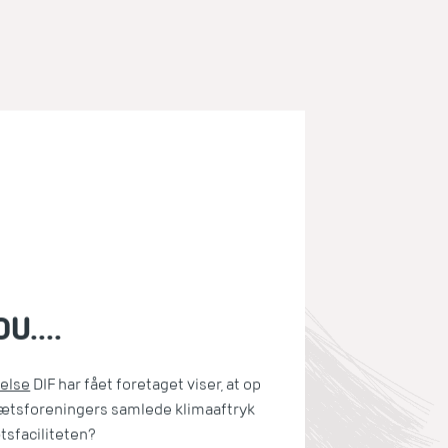
U....
else
DIF har fået foretaget viser, at op
rætsforeningers samlede klimaaftryk
tsfaciliteten?