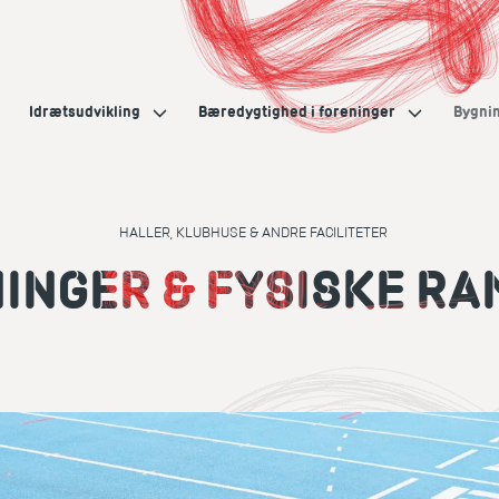
Idrætsudvikling
Bæredygtighed i foreninger
Bygnin
HALLER, KLUBHUSE & ANDRE FACILITETER
INGER & FYSISKE R