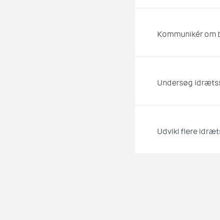
Kommunikér om 
Undersøg idrætss
Udvikl flere idræ