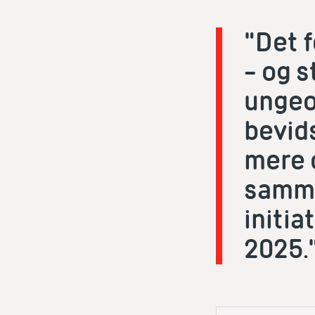
"Det 
– og 
ungeo
bevid
mere 
samme
initia
2025.