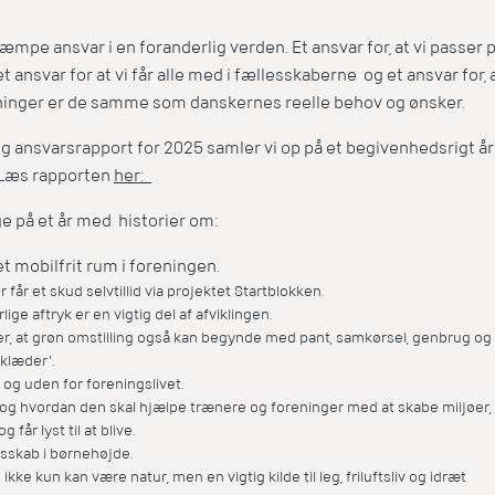
æmpe ansvar i en foranderlig verden. Et ansvar for, at vi passer 
t ansvar for at vi får alle med i fællesskaberne og et ansvar for, a
ninger er de samme som danskernes reelle behov og ønsker.
g ansvarsrapport for 2025 samler vi op på et begivenhedsrigt år 
 Læs rapporten
her:
ge på et år med historier om:
et mobilfrit rum i foreningen.
 får et skud selvtillid via projektet Startblokken.
ige aftryk er en vigtig del af afviklingen.
ser, at grøn omstilling også kan begynde med pant, samkørsel, genbrug og
 klæder'.
 i og uden for foreningslivet.
g hvordan den skal hjælpe trænere og foreninger med at skabe miljøer,
og får lyst til at blive.
sskab i børnehøjde.
kke kun kan være natur, men en vigtig kilde til leg, friluftsliv og idræt