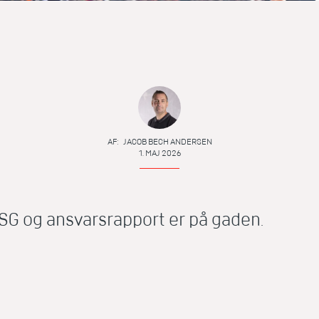
AF:
JACOB BECH ANDERSEN
1. MAJ 2026
 ESG og ansvarsrapport er på gaden.