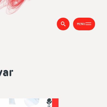
MENU
var