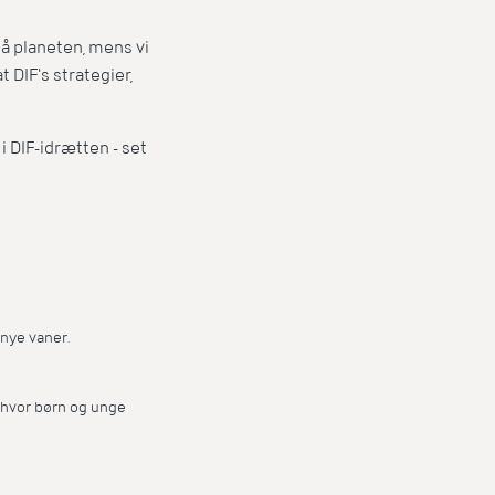
på planeten, mens vi
t DIF's strategier,
i DIF-idrætten - set
 nye vaner.
 hvor børn og unge