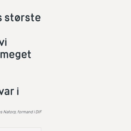
s største
vi
e meget
var i
s Natorp, formand i DIF