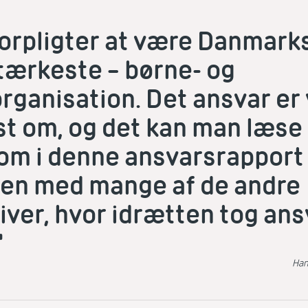
forpligter at være Danmark
stærkeste – børne- og
rganisation. Det ansvar er 
st om, og det kan man læs
om i denne ansvarsrapport
n med mange af de andre
tiver, hvor idrætten tog ans
"
Han