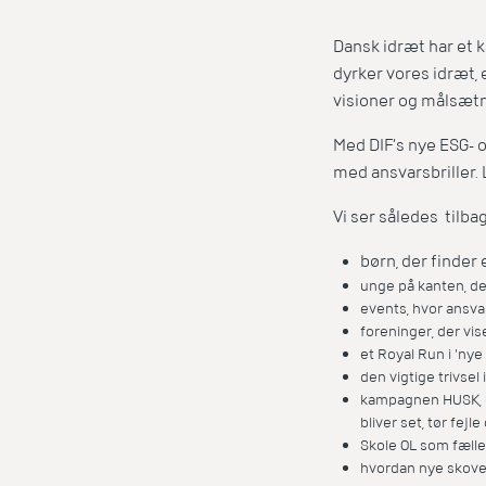
Dansk idræt har et k
dyrker vores idræt, e
visioner og målsæt
Med DIF’s nye ESG- o
med ansvarsbriller.
Vi ser således tilba
børn, der finder 
unge på kanten, der
events, hvor ansvarl
foreninger, der vi
et Royal Run i 'nye
den vigtige trivsel
kampagnen HUSK, o
bliver set, tør fejle 
Skole OL som fælle
hvordan nye skove i