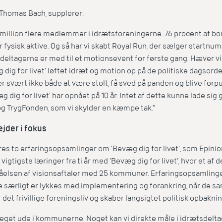
Thomas Bach, supplerer:
t million flere medlemmer i idrætsforeningerne. 76 procent af bo
ysisk aktive. Og så har vi skabt Royal Run, der sælger startnumr
 deltagerne er med til et motionsevent for første gang. Hæver vi b
 dig for livet’ løftet idræt og motion op på de politiske dagsord
 svært ikke både at være stolt, få sved på panden og blive forpu
g dig for livet’ har opnået på 10 år. Intet af dette kunne lade si
g TrygFonden, som vi skylder en kæmpe tak.”
der i fokus
øres to erfaringsopsamlinger om ’Bevæg dig for livet’, som Epinio
 vigtigste læringer fra ti år med ’Bevæg dig for livet’, hvor et a
åelsen af visionsaftaler med 25 kommuner. Erfaringsopsamlingen
særligt er lykkes med implementering og forankring, når de s
det frivillige foreningsliv og skaber langsigtet politisk opbaknin
 meget ude i kommunerne. Noget kan vi direkte måle i idrætsdelta