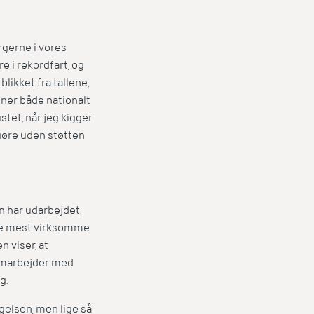
rgerne i vores
e i rekordfart, og
likket fra tallene,
ener både nationalt
stet, når jeg kigger
g gøre uden støtten
n har udarbejdet.
f de mest virksomme
 viser, at
amarbejder med
g.
gelsen, men lige så