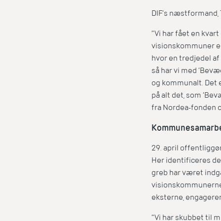
DIF’s næstformand, 
”Vi har fået en kvar
visionskommuner er f
hvor en tredjedel af
så har vi med ’Bevæg
og kommunalt. Det er
på alt det, som ’Bevæ
fra Nordea-fonden o
Kommunesamarbej
29. april offentligg
Her identificeres de
greb har været indg
visionskommunerne 
eksterne, engagerer 
”Vi har skubbet til