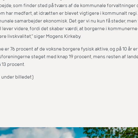
rbejde, som finder sted på tværs af de kommunale forvaltninger
om har medført, at idrætten er blevet vigtigere i kommunalt regi.
unale samarbejder økonomisk. Det gør vi nu kun få steder, men v
evel lever videre, fordi det skaber værdi, at borgerne i kommuner
re livskvalitet,” siger Mogens Kirkeby.
er 76 procent af de voksne borgere fysisk aktive, og på 10 år er
foreningerne steget med knap 19 procent, mens resten af lan
å 13 procent.
 under billedet)