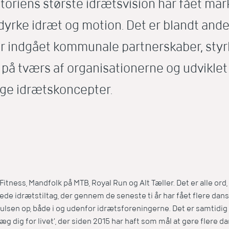
oriens største idrætsvision har fået mark
 dyrke idræt og motion. Det er blandt ande
ar indgået kommunale partnerskaber, styr
på tværs af organisationerne og udviklet
ige idrætskoncepter.
Fitness, Mandfolk på MTB, Royal Run og Alt Tæller. Det er alle ord
ede idrætstiltag, der gennem de seneste ti år har fået flere dans
ulsen op, både i og udenfor idrætsforeningerne. Det er samtidig 
g dig for livet’, der siden 2015 har haft som mål at gøre flere da