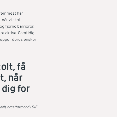
 fremmest har
 når vi skal
g fjerne barrierer.
re aktive. Samtidig
grupper, deres ønsker
.
olt, få
t, når
 dig for
ch, næstformand i DIF