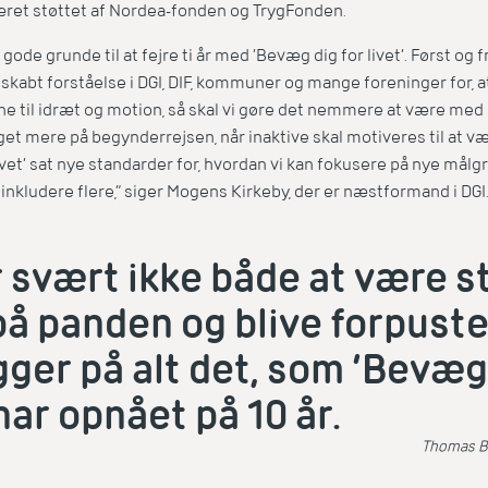
 været støttet af Nordea-fonden og TrygFonden.
 gode grunde til at fejre ti år med ’Bevæg dig for livet’. Først og
’ skabt forståelse i DGI, DIF, kommuner og mange foreninger for, at
ne til idræt og motion, så skal vi gøre det nemmere at være med o
et mere på begynderrejsen, når inaktive skal motiveres til at væ
ivet’ sat nye standarder for, hvordan vi kan fokusere på nye mål
nkludere flere,” siger Mogens Kirkeby, der er næstformand i DGI
 svært ikke både at være st
å panden og blive forpuste
gger på alt det, som ’Bevæg
 har opnået på 10 år.
Thomas Ba