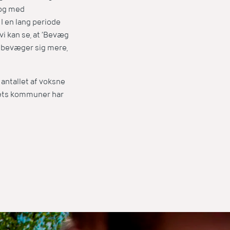
 og med
 I en lang periode
i kan se, at ’Bevæg
ne bevæger sig mere,
 antallet af voksne
dets kommuner har