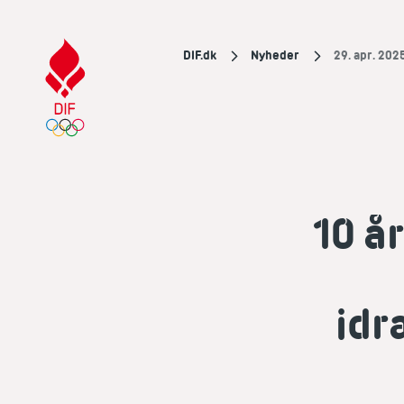
DIF.dk
Nyheder
29. apr. 202
10 å
idr