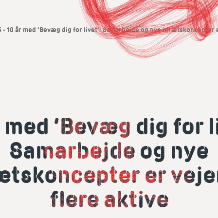
5 - 10 år med ’Bevæg dig for livet’: Samarbejde og nye idrætskoncepter er
r med ’Bevæg dig for li
Samarbejde og nye
ætskoncepter er vejen
flere aktive