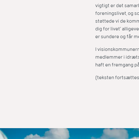
vigtigt er det sama
foreningslivet, og s
støttede vi de komm
dig for livet’ allig
er sundere og får me
I visionskommunerne 
medlemmer i idræts
haft en fremgang p
(teksten fortsættes