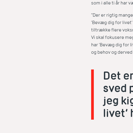
som i alle ti år har
”Der er rigtig mange
’Bevæg dig for livet
tiltrække flere voks
Vi skal fokusere meg
har ’Bevæg dig for l
og behov og derved i
Det er
sved p
jeg ki
livet’