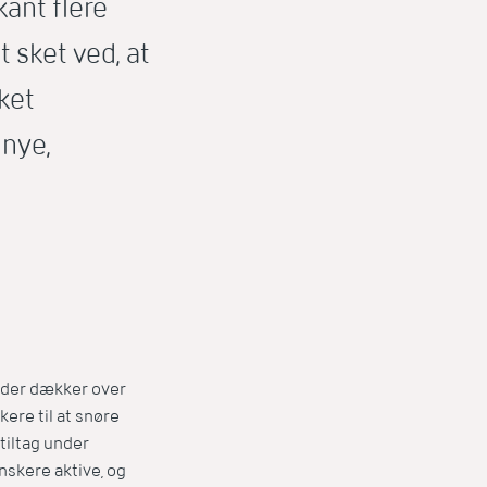
ant flere
t sket ved, at
ket
 nye,
, der dækker over
kere til at snøre
tiltag under
nskere aktive, og