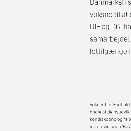
Danmarkshist
voksne til at
DIF og DGI h
samarbejdet 
lettilgængel
Voksenfjer, Fodbold 
nogle af de nyudvikl
kondiskoene og få p
idrætsvisionen ’Bevæ