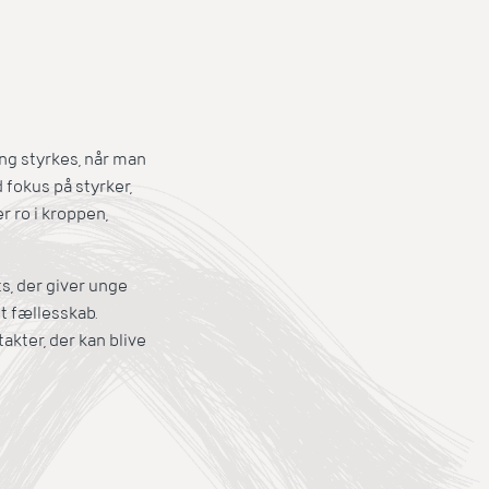
ing styrkes, når man
fokus på styrker,
r ro i kroppen,
s, der giver unge
t fællesskab.
kter, der kan blive