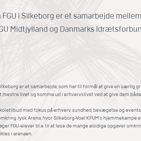
 FGU i Silkeborg er et samarbejde mellem
GU Midtjylland og Danmarks Idrætsforbun
Silkeborg er et samarbejde,
som har til formål at give en særlig 
at mestre livet og komme ud i erhvervslivet ved at give dem bå
skoletilbud med fokus på erhverv, sundhed, bevægelse og events.
t omkring Jysk Arena, hvor Silkeborg-Voel KFUM’s hjemmekampe af
rager FGU-elever bl.a. til at løse de mange alsidige opgaver omk
ikles i arenaen.