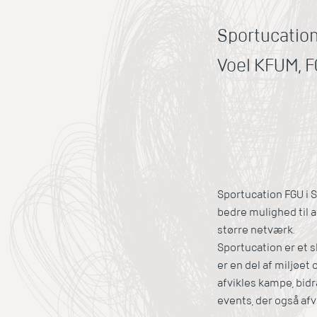
Sportucation
Voel KFUM, F
Sportucation
FGU i 
bedre mulighed til 
større netværk.
Sportucation er et 
er en del af miljøe
afvikles kampe, bid
events, der også afv