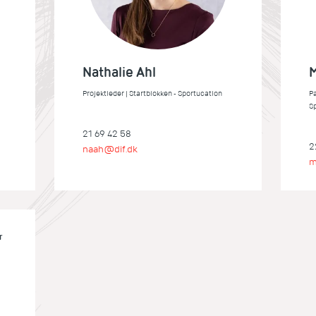
Nathalie Ahl
M
Projektleder | Startblokken - Sportucation
Pa
S
21 69 42 58
2
naah@dif.dk
m
r