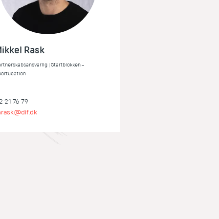
ikkel Rask
rtnerskabsansvarlig | Startblokken –
portucation
2 21 76 79
rask@dif.dk