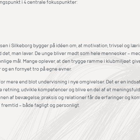
ngspunkt i 4 centrale fokuspunkter:
en i Silkeborg bygger på idéen om, at motivation, trivsel og lær
det, man laver. De unge bliver mødt som hele mennesker – med 
nlige mål. Mange oplever, at den trygge ramme i klubmiljøet give
og en fornyet tro på egne evner.
or mere end blot undervisning i nye omgivelser. Det er en indsat
e retning, udvikle kompetencer og blive en del af et meningsfuld
n af bevægelse, praksis og relationer får de erfaringer og konta
fremtid – både fagligt og personligt.