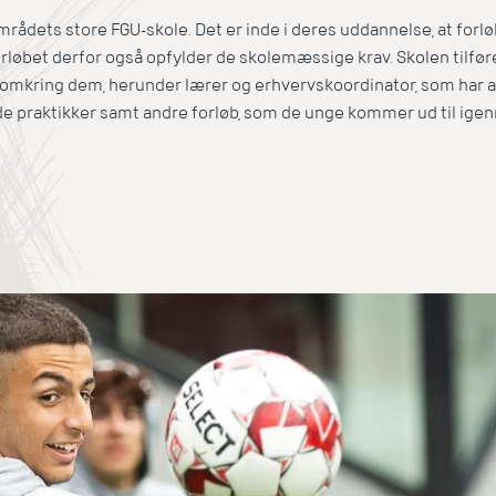
mrådets store FGU-skole. Det er inde i deres uddannelse, at forløb
 forløbet derfor også opfylder de skolemæssige krav. Skolen tilfø
mkring dem, herunder lærer og erhvervskoordinator, som har a
e praktikker samt andre forløb, som de unge kommer ud til igen