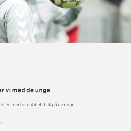
r vi med de unge
der vi med et dobbelt blik på de unge:
n