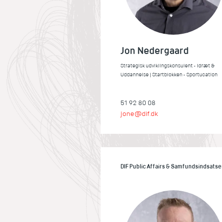
Jon Nedergaard
Strategisk udviklingskonsulent - Idræt &
Uddannelse | Startblokken - Sportucation
51 92 80 08
jone@dif.dk
DIF Public Affairs & Samfundsindsatse