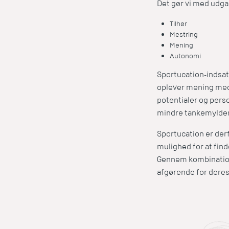
Det gør vi med udga
Tilhør
Mestring
Mening
Autonomi
Sportucation-indsats
oplever mening med 
potentialer og perso
mindre tankemylder 
Sportucation er derf
mulighed for at find
Gennem kombinatione
afgørende for deres 