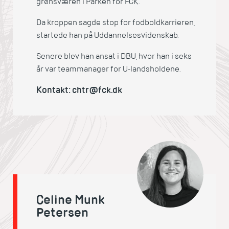
grønsværen i Parken for FCK.
Da kroppen sagde stop for fodboldkarrieren,
startede han på Uddannelsesvidenskab.
Senere blev han ansat i DBU, hvor han i seks
år var teammanager for U-landsholdene.
Kontakt: chtr@fck.dk
Celine Munk
Petersen