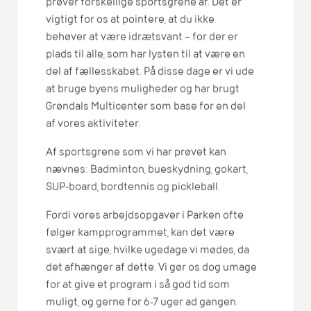
prøver forskellige sportsgrene af. Det er
vigtigt for os at pointere, at du ikke
behøver at være idrætsvant – for der er
plads til alle, som har lysten til at være en
del af fællesskabet. På disse dage er vi ude
at bruge byens muligheder og har brugt
Grøndals Multicenter som base for en del
af vores aktiviteter.
Af sportsgrene som vi har prøvet kan
nævnes: Badminton, bueskydning, gokart,
SUP-board, bordtennis og pickleball.
Fordi vores arbejdsopgaver i Parken ofte
følger kampprogrammet, kan det være
svært at sige, hvilke ugedage vi mødes, da
det afhænger af dette. Vi gør os dog umage
for at give et program i så god tid som
muligt, og gerne for 6-7 uger ad gangen.