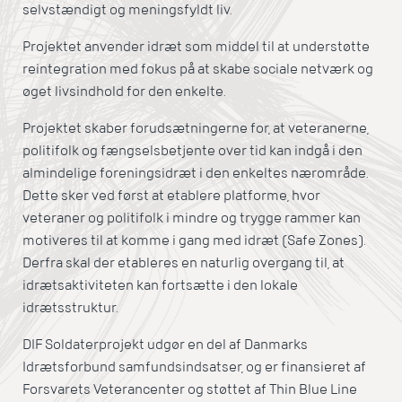
selvstændigt og meningsfyldt liv.
Projektet anvender idræt som middel til at understøtte
reintegration med fokus på at skabe sociale netværk og
øget livsindhold for den enkelte.
Projektet skaber forudsætningerne for, at veteranerne,
politifolk og fængselsbetjente over tid kan indgå i den
almindelige foreningsidræt i den enkeltes nærområde.
Dette sker ved først at etablere platforme, hvor
veteraner og politifolk i mindre og trygge rammer kan
motiveres til at komme i gang med idræt (Safe Zones).
Derfra skal der etableres en naturlig overgang til, at
idrætsaktiviteten kan fortsætte i den lokale
idrætsstruktur.
DIF Soldaterprojekt udgør en del af Danmarks
Idrætsforbund samfundsindsatser, og er finansieret af
Forsvarets Veterancenter og støttet af Thin Blue Line