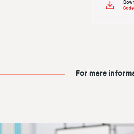
Down
Gode 
For mere inform