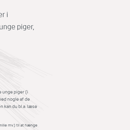
r i
unge piger,
e unge piger (i
med nogle af de
 kan du bl.a. læse
ilie mv.) til at hænge