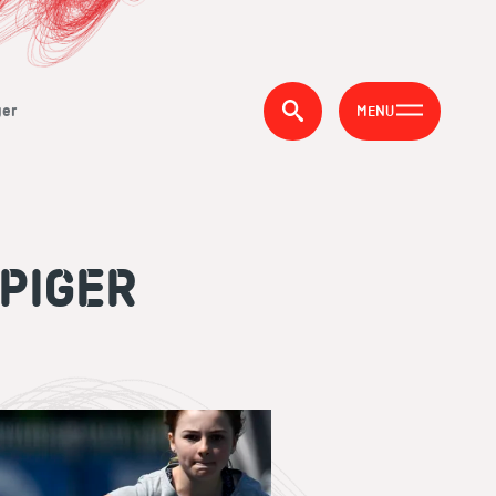
ger
MENU
 PIGER