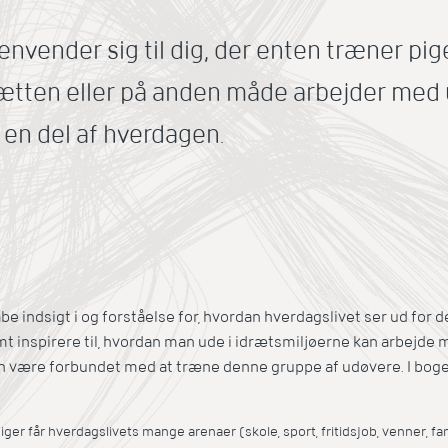
vender sig til dig, der enten træner pige
ætten eller på anden måde arbejder med 
 en del af hverdagen.
e indsigt i og forståelse for, hvordan hverdagslivet ser ud for d
amt inspirere til, hvordan man ude i idrætsmiljøerne kan arbejde 
an være forbundet med at træne denne gruppe af udøvere. I bogen
er får hverdagslivets mange arenaer (skole, sport, fritidsjob, venner, fam