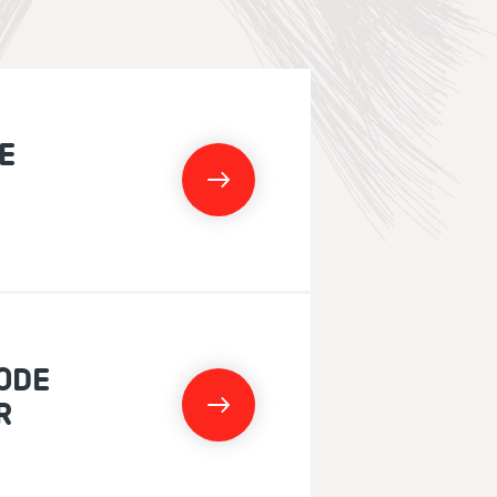
E
ODE
R