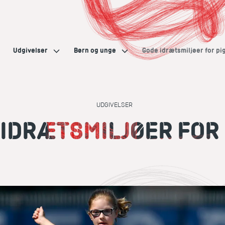
Udgivelser
Børn og unge
Gode idrætsmiljøer for pi
UDGIVELSER
IDRÆTS­MILJØER FOR