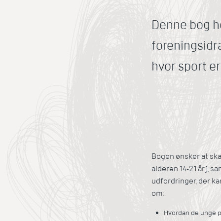
Denne bog hen
foreningsidr
hvor sport er
Bogen ønsker at skab
alderen 14-21 år), s
udfordringer, der k
om:
Hvordan de unge pig