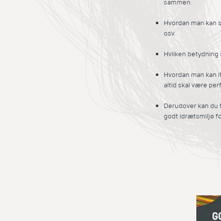
sammen.
Hvordan man kan stø
osv.
Hvilken betydning 
Hvordan man kan ita
altid skal være perf
Derudover kan du f
godt idrætsmiljø fo