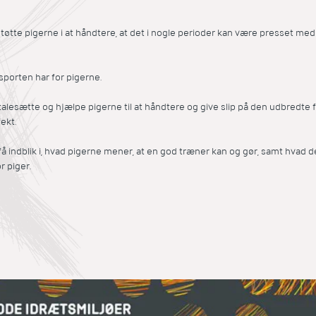
tte pigerne i at håndtere, at det i nogle perioder kan være presset med s
sporten har for pigerne.
lesætte og hjælpe pigerne til at håndtere og give slip på den udbredte for
ekt.
å indblik i, hvad pigerne mener, at en god træner kan og gør, samt hvad 
r piger.