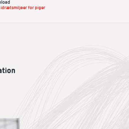
load
idrætsmiljøer for piger
ation