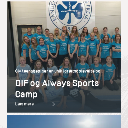
Giv teenagepiger en unik idrætsoplevelse og
motiver endnu flere til at være aktive i
DIF og Always Sports
foreningsidrætten
Camp
Læs mere