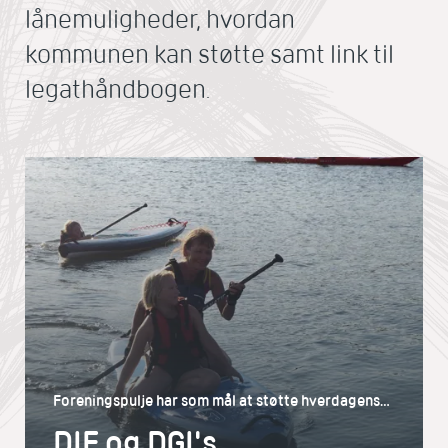
lånemuligheder, hvordan
kommunen kan støtte samt link til
legathåndbogen.
Foreningspulje har som mål at støtte hverdagens
fællesskaber i idrætsforeningerne og skabe rum til
DIF og DGI's