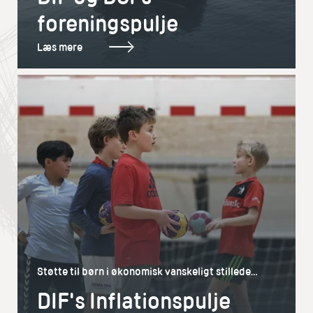
udvikling.
foreningspulje
Læs mere
Støtte til børn i økonomisk vanskeligt stillede
familier i foreningsregi
DIF's Inflationspulje