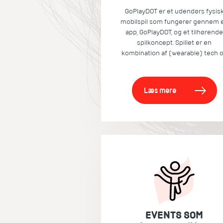
GoPlayDOT er et udendørs fysis
mobilspil som fungerer gennem 
app, GoPlayDOT, og et tilhørend
spilkoncept. Spillet er en
kombination af (wearable) tech 
idræt.
Læs mere
EVENTS SOM