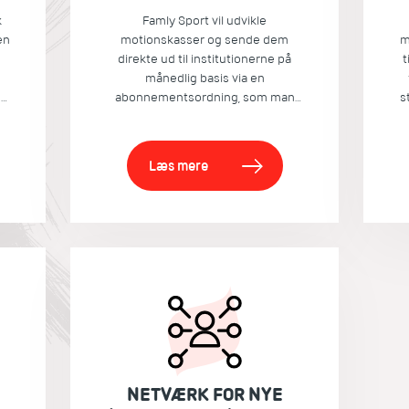
k
Famly Sport vil udvikle
en
motionskasser og sende dem
m
e
direkte ud til institutionerne på
t
månedlig basis via en
og
abonnementsordning, som man
s
f.eks. kender det fra Nemlig.com,
o
Årstiderne, Partykassen og
Kreakassen mv.
Læs mere
NETVÆRK FOR NYE