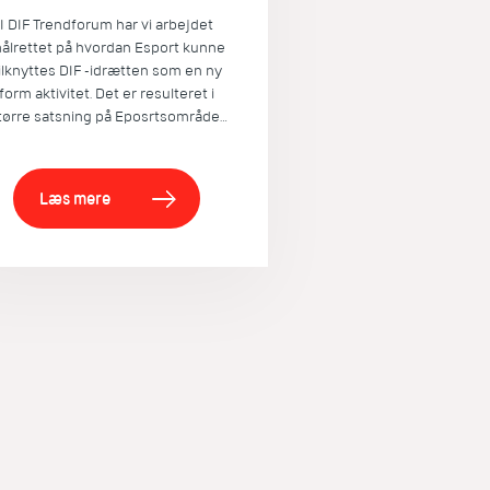
I DIF Trendforum har vi arbejdet
ålrettet på hvordan Esport kunne
ilknyttes DIF -idrætten som en ny
form aktivitet. Det er resulteret i
tørre satsning på Eposrtsområdet
g der arbejdes nu konkret med
esport og bevægelse i DIF og en
lang række specialforbund.
Læs mere