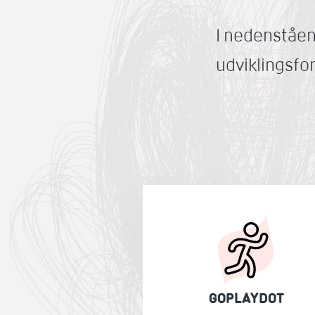
I nedenståen
udviklingsfor
GOPLAYDOT