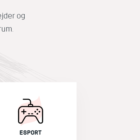
ejder og
orum.
ESPORT