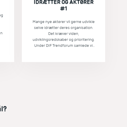
IDRÆTTER OG AKTØRER
#1
og
Mange nye aktører vil gerne udvikle
selve idrætter deres organisation.
un
Det kræver viden,
udviklingsredskaber og prioritering.
es
Under DIF Trendforum samlede vi
derfor en række nye idrætsaktører
og
som alle byder ind med aktiviteter
y
og ambitioner i det moderne
idrætsbillede.
at
ke
er
let
k
l?
 i