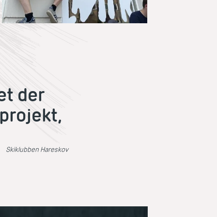
et der
 projekt,
Skiklubben Hareskov