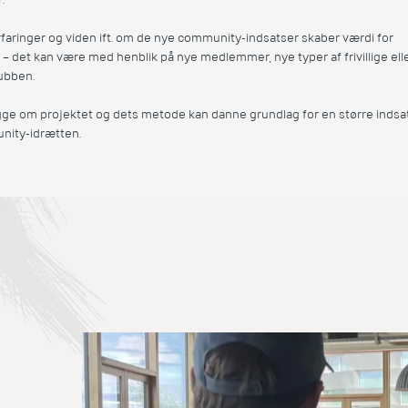
faringer og viden ift. om de nye community-indsatser skaber værdi for
– det kan være med henblik på nye medlemmer, nye typer af frivillige el
lubben.
gge om projektet og dets metode kan danne grundlag for en større indsa
nity-idrætten.