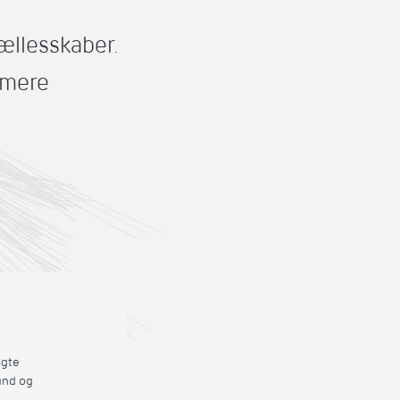
fællesskaber.
g mere
lgte
und og