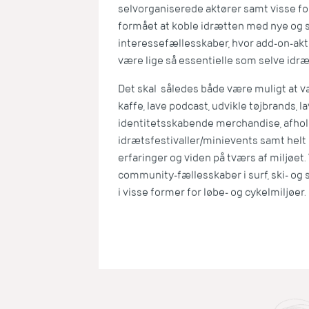
selvorganiserede aktører samt visse f
formået at koble idrætten med nye og
interessefællesskaber, hvor add-on-akt
være lige så essentielle som selve idr
Det skal således både være muligt at væ
kaffe, lave podcast, udvikle tøjbrands, l
identitetsskabende merchandise, afho
idrætsfestivaller/minievents samt helt 
erfaringer og viden på tværs af miljøet. V
community-fællesskaber i surf, ski- og
i visse former for løbe- og cykelmiljøer.