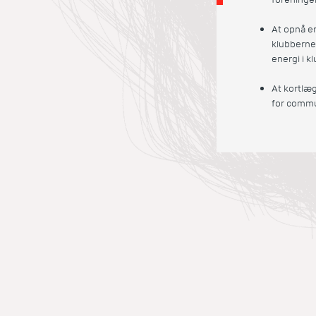
At opnå er
klubberne 
energi i k
At kortlæ
for commu