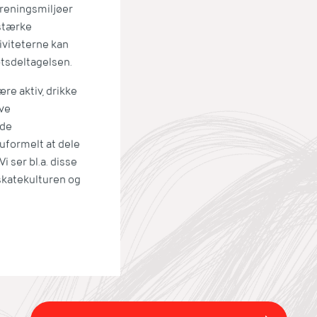
oreningsmiljøer
 stærke
iviteterne kan
ætsdeltagelsen.
re aktiv, drikke
ave
lde
uformelt at dele
i ser bl.a. disse
 skatekulturen og