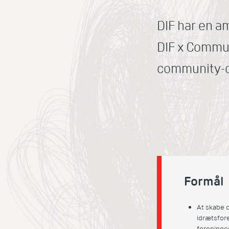
DIF har en a
DIF x Communi
community-o
Formål
At skabe o
idrætsfor
foreninge