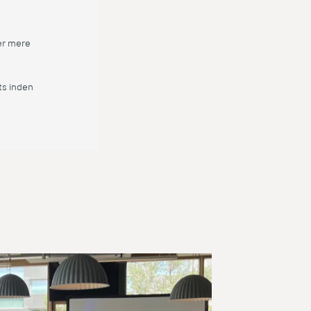
ler mere
ts inden