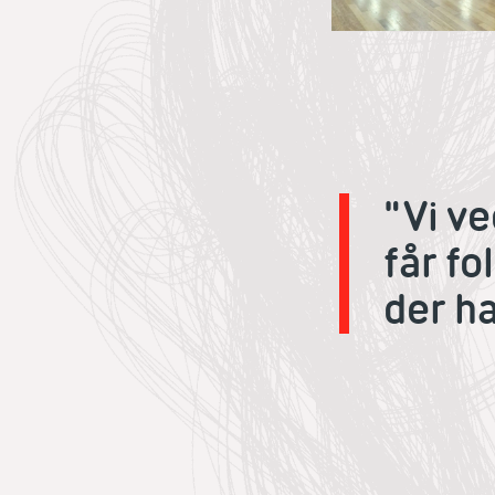
"Vi ve
får fol
der ha