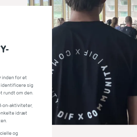
Y-
 inden for et
identificere sig
t rundt om den.
on-aktiviteter,
enkelte idræt
ten.
ielle og