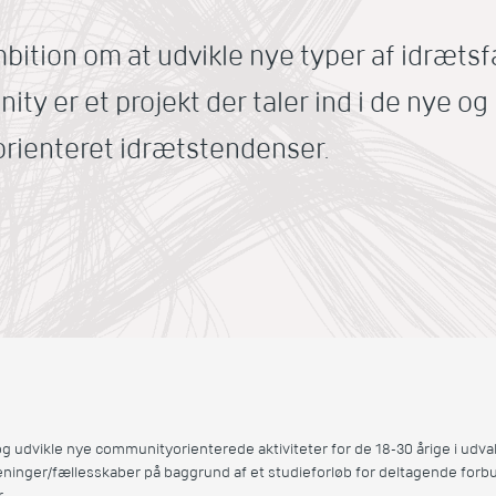
mbition om at udvikle nye typer af idræts
ty er et projekt der taler ind i de nye o
rienteret idrætstendenser.
g udvikle nye communityorienterede aktiviteter for de 18-30 årige i udva
eninger/fællesskaber på baggrund af et studieforløb for deltagende forb
r.