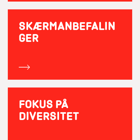
SKÆRMANBEFALIN
GER
FOKUS PÅ
DIVERSITET