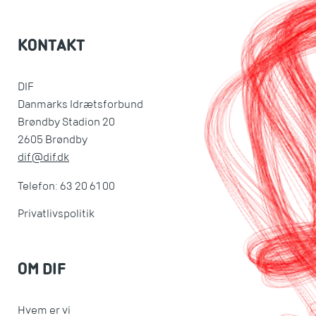
KONTAKT
DIF
Danmarks Idrætsforbund
Brøndby Stadion 20
2605 Brøndby
dif@dif.dk
Telefon: 63 20 61 00
Privatlivspolitik
OM DIF
Hvem er vi