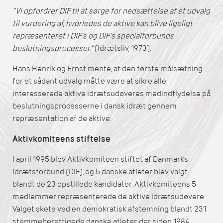
”Vi opfordrer DIF til at sørge for nedsættelse af et udvalg
til vurdering af, hvorledes de aktive kan blive ligeligt
repræsenteret i DIF’s og DIF’s specialforbunds
beslutningsprocesser.”
(Idrætsliv, 1973).
Hans Henrik og Ernst mente, at den første målsætning
for et sådant udvalg måtte være at sikre alle
interesserede aktive idrætsudøveres medindflydelse på
beslutningsprocesserne i dansk idræt gennem
repræsentation af de aktive.
Aktivkomiteens stiftelse
I april 1995 blev Aktivkomiteen stiftet af Danmarks
Idrætsforbund (DIF), og 5 danske atleter blev valgt
blandt de 23 opstillede kandidater. Aktivkomiteens 5
medlemmer repræsenterede de aktive idrætsudøvere.
Valget skete ved en demokratisk afstemning blandt 231
stemmeberettigede danske atleter, der siden 1984