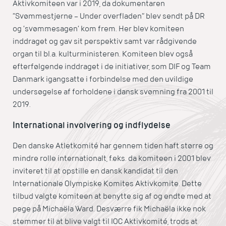
Aktivkomiteen var i 2019, da dokumentaren
”Svømmestjerne – Under overfladen” blev sendt på DR
og ’svømmesagen’ kom frem. Her blev komiteen
inddraget og gav sit perspektiv samt var rådgivende
organ til bl.a. kulturministeren. Komiteen blev også
efterfølgende inddraget i de initiativer, som DIF og Team
Danmark igangsatte i forbindelse med den uvildige
undersøgelse af forholdene i dansk svømning fra 2001 til
2019.
International involvering og indflydelse
Den danske Atletkomité har gennem tiden haft større og
mindre rolle internationalt, f.eks. da komiteen i 2001 blev
inviteret til at opstille en dansk kandidat til den
Internationale Olympiske Komites Aktivkomite. Dette
tilbud valgte komiteen at benytte sig af og endte med at
pege på Michaëla Ward. Desværre fik Michaëla ikke nok
stemmer til at blive valgt til IOC Aktivkomité, trods at