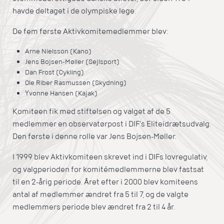
havde deltaget i de olympiske lege.
De fem første Aktivkomitemedlemmer blev:
Arne Nielsson (Kano)
Jens Bojsen-Møller (Sejlsport)
Dan Frost (Cykling)
Ole Riber Rasmussen (Skydning)
Yvonne Hansen (Kajak)
Komiteen fik med stiftelsen og valget af de 5
medlemmer en observatørpost i DIF's Eliteidrætsudvalg.
Den første i denne rolle var Jens Bojsen-Møller.
I 1999 blev Aktivkomiteen skrevet ind i DIFs lovregulativ,
og valgperioden for komitémedlemmerne blev fastsat
til en 2-årig periode. Året efter i 2000 blev komiteens
antal af medlemmer ændret fra 5 til 7, og de valgte
medlemmers periode blev ændret fra 2 til 4 år.