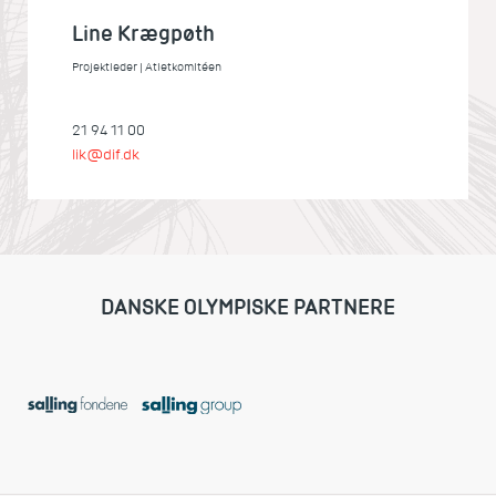
Line Krægpøth
Projektleder | Atletkomitéen
21 94 11 00
lik@dif.dk
DANSKE OLYMPISKE PARTNERE