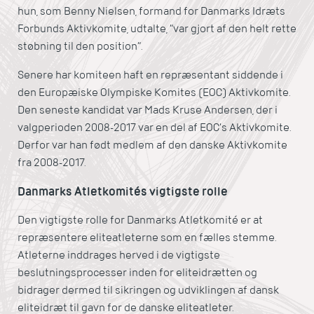
hun, som Benny Nielsen, formand for Danmarks Idræts
Forbunds Aktivkomite, udtalte, ”var gjort af den helt rette
støbning til den position”.
Senere har komiteen haft en repræsentant siddende i
den Europæiske Olympiske Komites (EOC) Aktivkomite.
Den seneste kandidat var Mads Kruse Andersen, der i
valgperioden 2008-2017 var en del af EOC’s Aktivkomite.
Derfor var han født medlem af den danske Aktivkomite
fra 2008-2017.
Danmarks Atletkomités vigtigste rolle
Den vigtigste rolle for Danmarks Atletkomité er at
repræsentere eliteatleterne som en fælles stemme.
Atleterne inddrages herved i de vigtigste
beslutningsprocesser inden for eliteidrætten og
bidrager dermed til sikringen og udviklingen af dansk
eliteidræt til gavn for de danske eliteatleter.