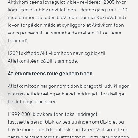
Aktivkomiteens lovregulativ blev revideret i 2005, hvor
komiteen bl.a. blev udvidet igen – denne gang fra 7 til 10
medlemmer. Desuden blev Team Danmark skrevet ind i
loven for på den måde at synliggøre, at Aktivkomiteen
var og er nedsat i et samarbejde mellem DIF og Team
Danmark.
I 2021 skiftede Aktivkomiteen navn og blev til
Atletkomitéen på DIF’s årsmøde.
Atletkomiteens rolle gennem tiden
Atletkomiteen har gennem tiden bidraget til udviklingen
af dansk eliteidræt og er blevet inddraget i forskellige
beslutningsprocesser.
I 1999-2001 blev komiteen f.eks. inddraget i
fastsættelsen af OL-krav, beslutningen om OL-tøjet og
havde møder med de politiske ordførere vedrørende de
danske eliteudøveres skatteforhold. Dertil var komiteen