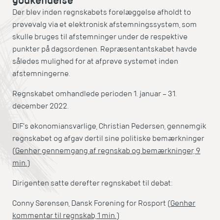
godkendelse
Der blev inden regnskabets forelæggelse afholdt to
prøvevalg via et elektronisk afstemningssystem, som
skulle bruges til afstemninger under de respektive
punkter på dagsordenen. Repræsentantskabet havde
således mulighed for at afprøve systemet inden
afstemningerne.
Regnskabet omhandlede perioden 1. januar – 31.
december 2022.
DIF’s økonomiansvarlige, Christian Pedersen, gennemgik
regnskabet og afgav dertil sine politiske bemærkninger
(
Genhør gennemgang af regnskab og bemærkninger, 9
min.
)
Dirigenten satte derefter regnskabet til debat:
Conny Sørensen, Dansk Forening for Rosport (
Genhør
kommentar til regnskab, 1 min.
)