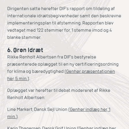
Dirigenten satte herefter DIF’s rapport om tildeling af
internationale idrætsbegivenheder samt den beskrevne
implementeringsplan til afstemning. Rapporten blev
vedtaget med 122 stemmer for, 1 stemme imod og 4
blanke stemmer.
6. Grøn Idræt
Rikke Rønholt Albertsen fra DIF’s bestyrelse
præsenterede oplægget til en ny certificeringsordning
for klima og bæredygtighed (
Genhør præsentationen
her, 5 min.
).
Oplægget var herefter til debat modereret af Rikke
Rønholt Albertsen:
Line Markert, Dansk Sejl Union (
Genhør indlæg her, 1
min.
).
Karin Thøgersen, Dansk Golf Union (
Genhør indlæg her