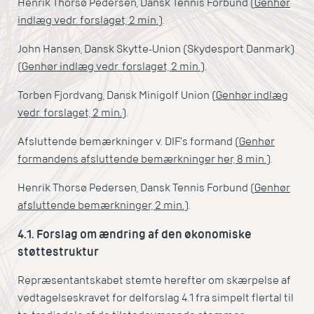
Henrik Thorsø Pedersen, Dansk Tennis Forbund (
Genhør
indlæg vedr. forslaget, 2 min.
).
John Hansen, Dansk Skytte-Union (Skydesport Danmark)
(
Genhør indlæg vedr. forslaget, 2 min.
).
Torben Fjordvang, Dansk Minigolf Union (
Genhør indlæg
vedr. forslaget, 2 min.
).
Afsluttende bemærkninger v. DIF’s formand (
Genhør
formandens afsluttende bemærkninger her, 8 min.
).
Henrik Thorsø Pedersen, Dansk Tennis Forbund (
Genhør
afsluttende bemærkninger, 2 min.
).
4.1. Forslag om ændring af den økonomiske
støttestruktur
Repræsentantskabet stemte herefter om skærpelse af
vedtagelseskravet for delforslag 4.1 fra simpelt flertal til