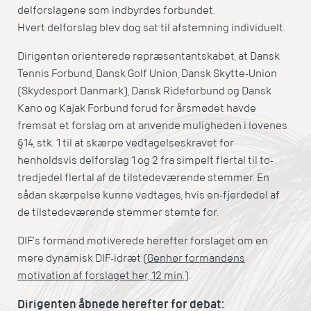
delforslagene som indbyrdes forbundet.
Hvert delforslag blev dog sat til afstemning individuelt.
Dirigenten orienterede repræsentantskabet, at Dansk
Tennis Forbund, Dansk Golf Union, Dansk Skytte-Union
(Skydesport Danmark), Dansk Rideforbund og Dansk
Kano og Kajak Forbund forud for årsmødet havde
fremsat et forslag om at anvende muligheden i lovenes
§14, stk. 1 til at skærpe vedtagelseskravet for
henholdsvis delforslag 1 og 2 fra simpelt flertal til to-
tredjedel flertal af de tilstedeværende stemmer. En
sådan skærpelse kunne vedtages, hvis en-fjerdedel af
de tilstedeværende stemmer stemte for.
DIF’s formand motiverede herefter forslaget om en
mere dynamisk DIF-idræt (
Genhør formandens
motivation af forslaget her, 12 min.
).
Dirigenten åbnede herefter for debat: