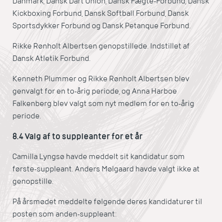
Danmark, Dansk Dart Union, Dansk Fægte-Forbund, Dansk
Kickboxing Forbund, Dansk Softball Forbund, Dansk
Sportsdykker Forbund og Dansk Petanque Forbund.
Rikke Rønholt Albertsen genopstillede. Indstillet af
Dansk Atletik Forbund.
Kenneth Plummer og Rikke Rønholt Albertsen blev
genvalgt for en to-årig periode, og Anna Harboe
Falkenberg blev valgt som nyt medlem for en to-årig
periode.
8.4 Valg af to suppleanter for et år
Camilla Lyngsø havde meddelt sit kandidatur som
første-suppleant. Anders Mølgaard havde valgt ikke at
genopstille.
På årsmødet meddelte følgende deres kandidaturer til
posten som anden-suppleant: