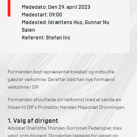
Mødedato: Den 29. april 2023
Mødestart: 09:00
Mødested: Idrættens Hus, Gunnar Nu
Salen
Referent: Stefan Ilic
Formanden bød repræsentantskabet og indbudte
gæster velkomne. Derefter bød han nye formænd
velkomne i DIF.
Formanden afsluttede sin velkomst med at sende en
hilsen til DIF’s Protektor, Hendes Majestæt Dronningen.
1. Valg af dirigent
Advokat Charlotte Thorsen, Gorrissen Federspiel, blev
valgt som dirigent. Dirigenten takkede for valget og