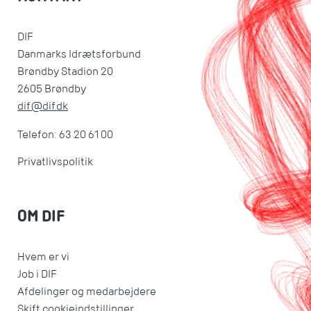
DIF
Danmarks Idrætsforbund
Brøndby Stadion 20
2605 Brøndby
dif@dif.dk
Telefon: 63 20 61 00
Privatlivspolitik
OM DIF
Hvem er vi
Job i DIF
Afdelinger og medarbejdere
Skift cookieindstillinger