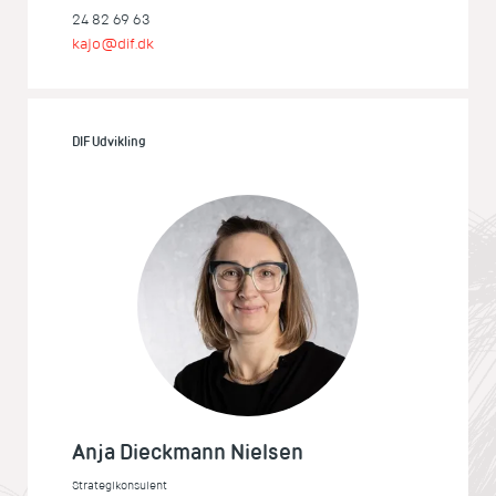
24 82 69 63
kajo@dif.dk
DIF Udvikling
Anja Dieckmann Nielsen
Strategikonsulent