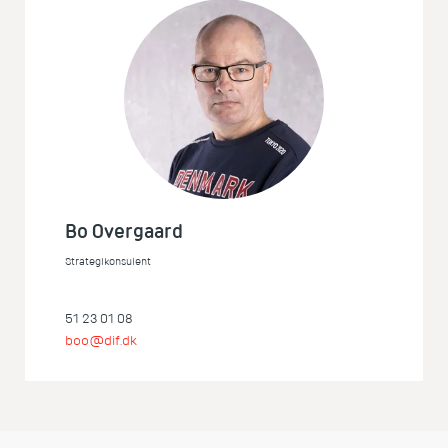
Bo Overgaard
Strategikonsulent
51 23 01 08
boo@dif.dk