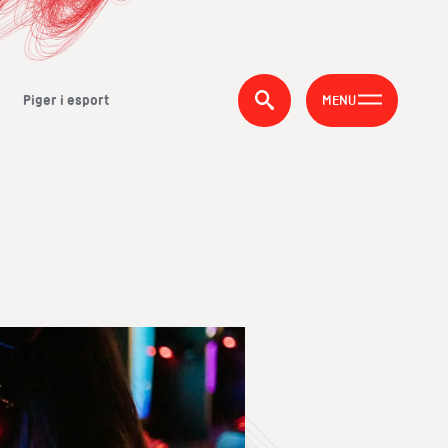
Piger i esport
MENU