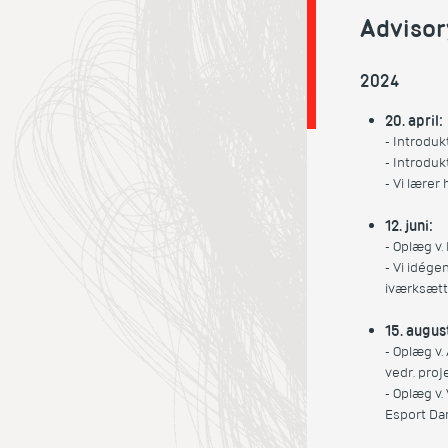
Advisor
2024
20. april:
- Introdukt
- Introduk
- Vi lærer
12. juni:
- Oplæg v.
- Vi idége
iværksætt
15. augus
- Oplæg v.
vedr. proj
- Oplæg v
Esport D