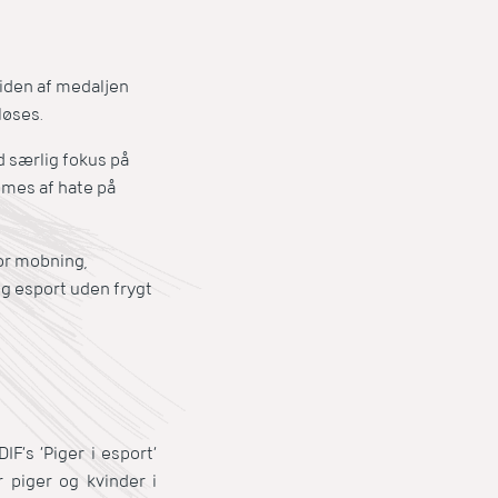
siden af medaljen
løses.
d særlig fokus på
mmes af hate på
for mobning,
og esport uden frygt
F’s ’Piger i esport’
r piger og kvinder i