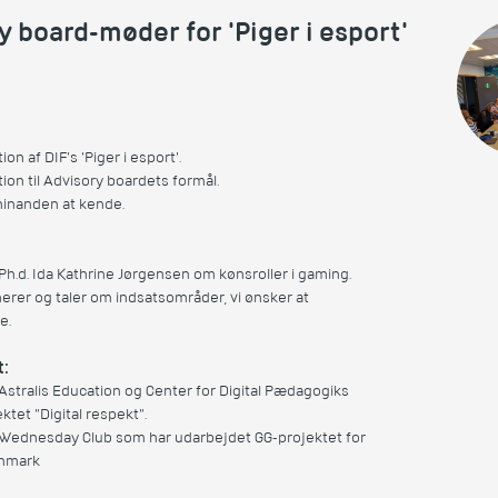
y board-møder for 'Piger i esport'
ion af DIF's 'Piger i esport'.
tion til Advisory boardets formål.
 hinanden at kende.
 Ph.d. Ida Kathrine Jørgensen om kønsroller i gaming.
nerer og taler om indsatsområder, vi ønsker at
e.
t:
 Astralis Education og Center for Digital Pædagogiks
ektet "Digital respekt".
. Wednesday Club som har udarbejdet GG-projektet for
anmark