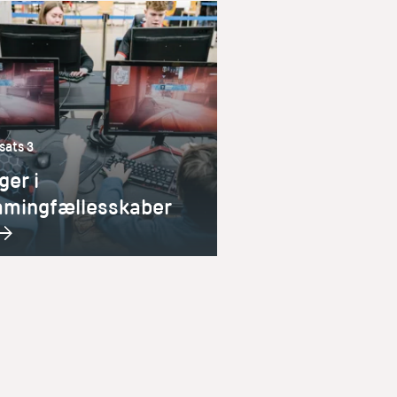
sats 3
ger i
amingfællesskaber