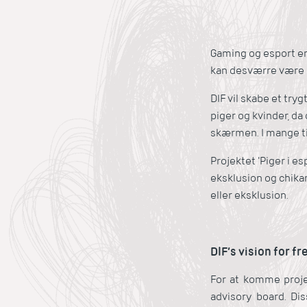
Gaming og esport er
kan desværre være m
DIF vil skabe et try
piger og kvinder, d
skærmen. I mange ti
Projektet 'Piger i es
eksklusion og chika
eller eksklusion.
DIF’s vision for f
For at komme projek
advisory board. Dis