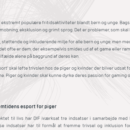
 ekstremt populære fritidsaktiviteter blandt børn og unge. Bag
obning, eksklusion og grimt sprog. Det er problemer, som skal 
gt, støttende og inkluderende miljø for alle børn og unge, men me
a det ofte er dem, der eksempelvis smides ud af et game eller ra
lfælde alene på baggrund af deres køn.
port' skal løfte trivslen hos de piger og kvinder, der bliver udsat 
ne. Piger og kvinder skal kunne dyrke deres passion for gaming 
remtidens esport for piger
tet til livs har DIF iværksat tre indsatser i samarbejde med DI
se indsatser har til formål at fremme trivsel og inklusion fo