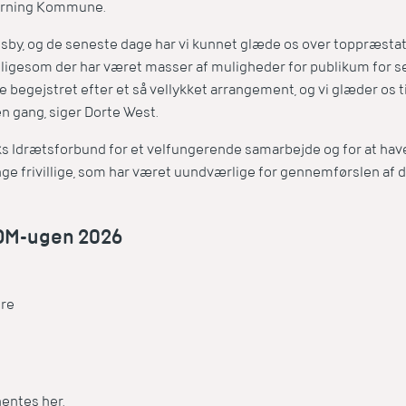
Herning Kommune.
sby, og de seneste dage har vi kunnet glæde os over toppræstati
ligesom der har været masser af muligheder for publikum for sel
e begejstret efter et så vellykket arrangement, og vi glæder os 
 gang, siger Dorte West.
 Idrætsforbund for et velfungerende samarbejde og for at hav
ge frivillige, som har været uundværlige for gennemførslen af
 DM-ugen 2026
re
hentes her.