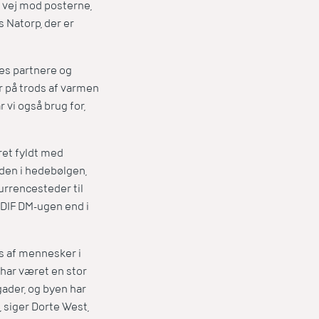
 vej mod posterne,
 Natorp, der er
es partnere og
r på trods af varmen
vi også brug for,
ret fyldt med
nden i hedebølgen,
urrencesteder til
l DIF DM-ugen end i
is af mennesker i
 har været en stor
ader, og byen har
, siger Dorte West,