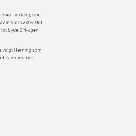
oner i en lang, lang
v at være aktiv. Det
til at byde DM-ugen
e valgt Herning som
 det kæmpestore