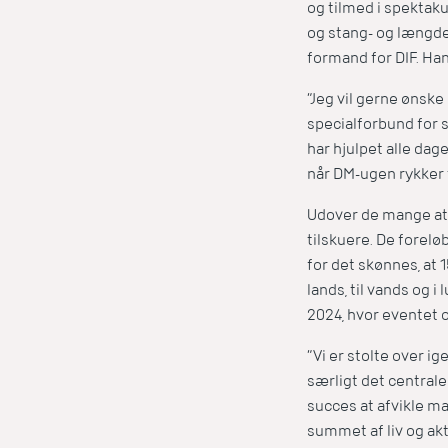
og tilmed i spektak
og stang- og længde
formand for DIF. Ha
”Jeg vil gerne ønsk
specialforbund for s
har hjulpet alle da
når DM-ugen rykker 
Udover de mange atl
tilskuere. De forelø
for det skønnes, at
lands, til vands og 
2024, hvor eventet o
”Vi er stolte over i
særligt det centrale
succes at afvikle m
summet af liv og akt