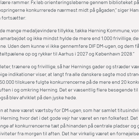
ulære rammer. Fx løb orienteringsløberne gennem biblioteket på
springerne konkurrerede nærmest midt på gågaden,” siger Hans
n fortsætter:
e de mange medaljevindere tillykke, takke Herning Kommune, vor
amarbejdet og ikke mindst hylde de mere end 1.000 frivillige, de
gene. Uden dem kunne vi ikke gennemføre DIF DM-ugen, og dem får 
teltpælene op og rykker til Aarhus i 2027 og København 2028.”
eter, trænere og frivillige, så har Hernings gader og stræder væ
bige indikationer viser, at langt fra alle danskere søgte mod stra
 150.000 tilskuere fulgte konkurrencerne på de mere end 20 konk
i luften i og omkring Herning. Det er væsentlig flere besøgende ti
gså blev afviklet på den jyske hede.
gen at have været værtsby for DM-ugen, som har samlet titusindv
 Herning, hvor det i det gode vejr har været en ren folkefest. Det
ange af konkurrencerne tæt på hinanden på centrale pladser og g
iviteter fra morgen til aften. Det har virkelig været en fornøjelse