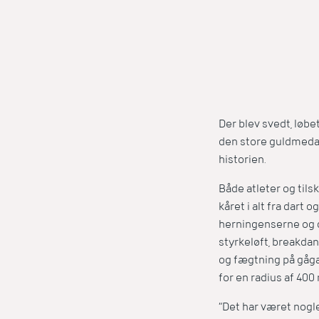
Der blev svedt, løbet
den store guldmedal
historien.
Både atleter og til
kåret i alt fra dart
herningenserne og 
styrkeløft, breakdan
og fægtning på gågad
for en radius af 400 
”Det har været nogle