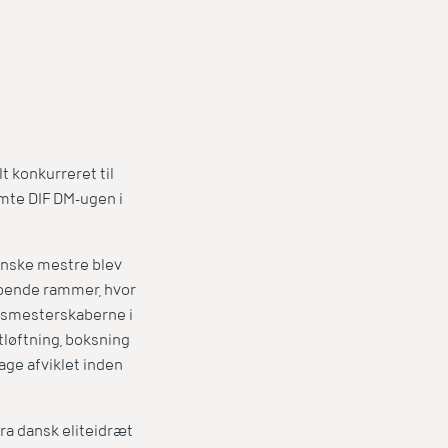
lt konkurreret til
mte DIF DM-ugen i
anske mestre blev
kabende rammer, hvor
ksmesterskaberne i
tløftning, boksning
age afviklet inden
fra dansk eliteidræt