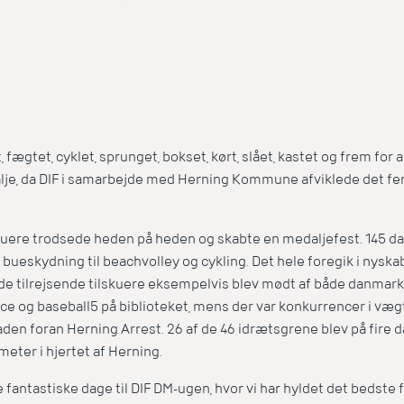
, fægtet, cyklet, sprunget, bokset, kørt, slået, kastet og frem for a
je, da DIF i samarbejde med Herning Kommune afviklede det fe
skuere trodsede heden på heden og skabte en medaljefest. 145 d
 og bueskydning til beachvolley og cykling. Det hele foregik i nys
de tilrejsende tilskuere eksempelvis blev mødt af både danmar
ce og baseball5 på biblioteket, mens der var konkurrencer i væg
en foran Herning Arrest. 26 af de 46 idrætsgrene blev på fire d
meter i hjertet af Herning.
 fantastiske dage til DIF DM-ugen, hvor vi har hyldet det bedste 