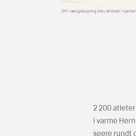
DM i længdespring blev afviklet i hjertet
2.200 atlete
i varme Herni
seere rundt 