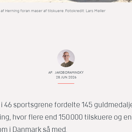
 af Herning foran maser af tilskuere. Fotokredit: Lars Møller
AF:
JAKOB DRAMINSKY
28. JUN. 2026
r i 46 sportsgrene fordelte 145 guldmedalj
ng, hvor flere end 150.000 tilskuere og e
om i Danmark så med.