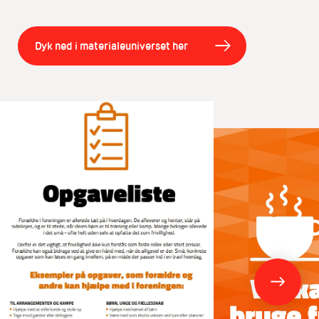
Dyk ned i materialeuniverset her