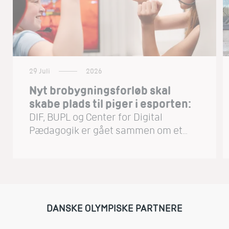
29 Juli
2026
Nyt brobygningsforløb skal
skabe plads til piger i esporten:
DIF, BUPL og Center for Digital
Pædagogik er gået sammen om et
brobygningsforløb, der skal skabe
plads til piger i gode gaming-
fællesskaber. Første
brobygningsforløb er sat i gang på
Amager mellem Amager Esport og to
DANSKE OLYMPISKE PARTNERE
lokale fritidsklubber.