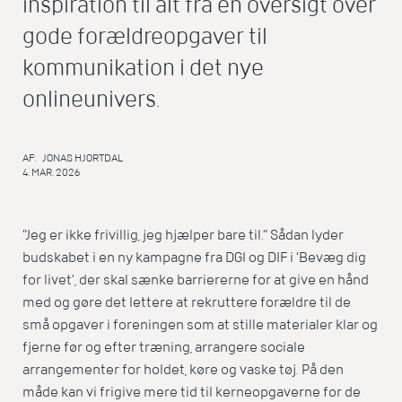
inspiration til alt fra en oversigt over
gode forældreopgaver til
kommunikation i det nye
onlineunivers.
AF:
JONAS HJORTDAL
4. MAR. 2026
”Jeg er ikke frivillig, jeg hjælper bare til.” Sådan lyder
budskabet i en ny kampagne fra DGI og DIF i ’Bevæg dig
for livet’, der skal sænke barriererne for at give en hånd
med og gøre det lettere at rekruttere forældre til de
små opgaver i foreningen som at stille materialer klar og
fjerne før og efter træning, arrangere sociale
arrangementer for holdet, køre og vaske tøj. På den
måde kan vi frigive mere tid til kerneopgaverne for de