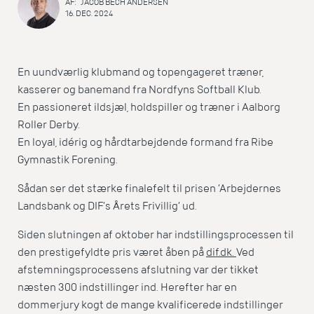
AF:
JACOB BECH ANDERSEN
16. DEC. 2024
En uundværlig klubmand og topengageret træner,
kasserer og banemand fra Nordfyns Softball Klub.
En passioneret ildsjæl, holdspiller og træner i Aalborg
Roller Derby.
En loyal, idérig og hårdtarbejdende formand fra Ribe
Gymnastik Forening.
Sådan ser det stærke finalefelt til prisen ’Arbejdernes
Landsbank og DIF’s Årets Frivillig’ ud.
Siden slutningen af oktober har indstillingsprocessen til
den prestigefyldte pris været åben på
dif.dk.
Ved
afstemningsprocessens afslutning var der tikket
næsten 300 indstillinger ind. Herefter har en
dommerjury kogt de mange kvalificerede indstillinger