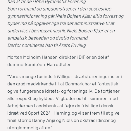
han at finde i Ribe Gymnastik Forening.
Som formand og ungdomstræner i den succesrige
gymnastikforening går Niels Bojsen Kjær altid forrest og
byder ind på opgaver lige fra det administrative til at
undervise i børnegymnastik. Niels Boisen Kjær er en
empatisk, beskeden og dygtig formand.
Derfor nomineres han til Årets Frivillig.
Morten Mølholm Hansen, direktør i DIF, er en del af
dommerkomitéen. Han udtaler:
”Vores mange tusinde frivillige i idrætsforeningerne er i
den grad medvirkende til, at Danmark har et fantastisk
og velfungerende idræts- og foreningsliv. De fortjener
alle respekt og hyldest. Vi glæder os til - sammen med
Arbejdernes Landsbank - at fejre de frivillige i dansk
idræt ved Sport 2024 i Herning, og vi ser frem til at give
finalisterne Danny, Anja og Niels en ekstraordinær og
uforglemmelig aften.”