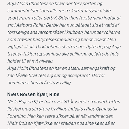
Anja Molin Christensen brænder for sporten og
sammenholdet i den lille, men ekstremt dynamiske
sportsgren ’roller derby’. Siden hun første gang indfandt
sig i
Aalborg Roller Derby
, har hun påtaget sig et væld af
forskellige ansvarsområder i klubben, herunder rollerne
som træner, bestyrelsesmedlem og bench coach.
Men
vigtigst af alt; Da klubbens cheftræner flyttede, tog Anja
træner-faklen op, samlede alle spillerne og løftede hele
holdet til et nyt niveau.
Anja Molin Christensen har en stærk samlingskraft og
kan få alle til at føle sig set og accepteret. Derfor
nomineres hun til Årets Frivillig.
Niels Boisen Kjær, Ribe
Niels Bojsen Kjær har i over 30 år været en uovertruffen
ildsjæl med sin store frivillige indsats i Ribe Gymnastik
Forening. Man kan være sikker på, at når landmanden
Niels Bojsen Kjær ikke er i stalden hos sine køer, så er