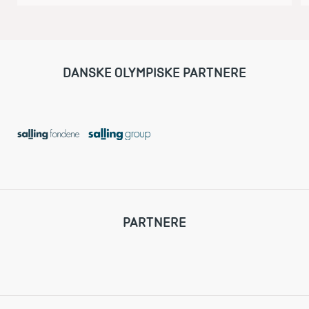
plads til piger i gode gaming-
fællesskaber. Første
brobygningsforløb er sat i gang på
Amager mellem Amager Esport og to
DANSKE OLYMPISKE PARTNERE
lokale fritidsklubber.
PARTNERE