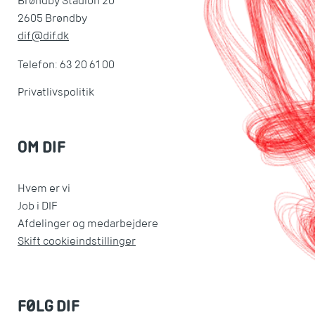
Brøndby Stadion 20
2605 Brøndby
dif@dif.dk
Telefon: 63 20 61 00
Privatlivspolitik
OM DIF
Hvem er vi
Job i DIF
Afdelinger og medarbejdere
Skift cookieindstillinger
FØLG DIF