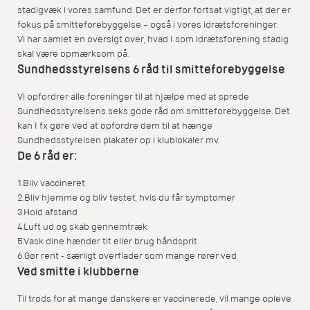
stadigvæk i vores samfund. Det er derfor fortsat vigtigt, at der er
fokus på smitteforebyggelse – også i vores idrætsforeninger.
Vi har samlet en oversigt over, hvad I som idrætsforening stadig
skal være opmærksom på.
Sundhedsstyrelsens 6 råd til smitteforebyggelse
Vi opfordrer alle foreninger til at hjælpe med at sprede
Sundhedsstyrelsens seks gode råd om smitteforebyggelse. Det
kan I fx gøre ved at opfordre dem til at hænge
Sundhedsstyrelsen plakater op i klublokaler mv.
De 6 råd er:
1.
Bliv vaccineret
2.
Bliv hjemme og bliv testet, hvis du får symptomer
3.
Hold afstand
4.
Luft ud og skab gennemtræk
5.
Vask dine hænder tit eller brug håndsprit
6.
Gør rent - særligt overflader som mange rører ved
Ved smitte i klubberne
Til trods for at mange danskere er vaccinerede, vil mange opleve