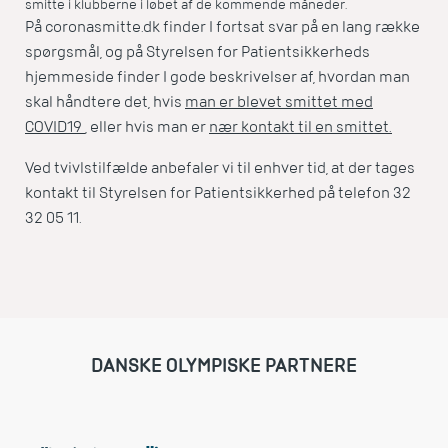
smitte i klubberne i løbet af de kommende måneder.
På coronasmitte.dk finder I fortsat svar på en lang række
spørgsmål, og på Styrelsen for Patientsikkerheds
hjemmeside finder I gode beskrivelser af, hvordan man
skal håndtere det, hvis
man er blevet smittet med
COVID19
, eller hvis man er
nær kontakt til en smittet.
Ved tvivlstilfælde anbefaler vi til enhver tid, at der tages
kontakt til Styrelsen for Patientsikkerhed på telefon 32
32 05 11.
DANSKE OLYMPISKE PARTNERE