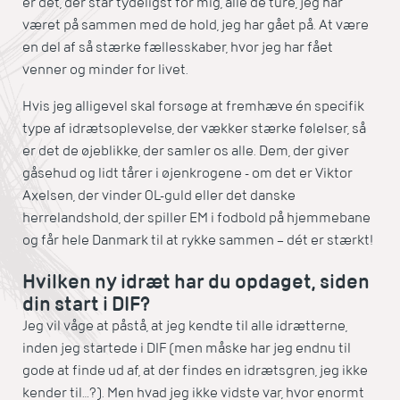
er det, der står tydeligst for mig, alle de ture, jeg har
været på sammen med de hold, jeg har gået på. At være
en del af så stærke fællesskaber, hvor jeg har fået
venner og minder for livet.
Hvis jeg alligevel skal forsøge at fremhæve én specifik
type af idrætsoplevelse, der vækker stærke følelser, så
er det de øjeblikke, der samler os alle. Dem, der giver
gåsehud og lidt tårer i øjenkrogene - om det er Viktor
Axelsen, der vinder OL-guld eller det danske
herrelandshold, der spiller EM i fodbold på hjemmebane
og får hele Danmark til at rykke sammen – dét er stærkt!
Hvilken ny idræt har du opdaget, siden
din start i DIF?
Jeg vil våge at påstå, at jeg kendte til alle idrætterne,
inden jeg startede i DIF (men måske har jeg endnu til
gode at finde ud af, at der findes en idrætsgren, jeg ikke
kender til…?). Men hvad jeg ikke vidste var, hvor enormt