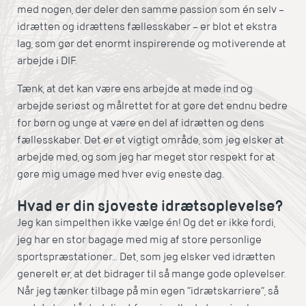
med nogen, der deler den samme passion som én selv –
idrætten og idrættens fællesskaber – er blot et ekstra
lag, som gør det enormt inspirerende og motiverende at
arbejde i DIF.
Tænk, at det kan være ens arbejde at møde ind og
arbejde seriøst og målrettet for at gøre det endnu bedre
for børn og unge at være en del af idrætten og dens
fællesskaber. Det er et vigtigt område, som jeg elsker at
arbejde med, og som jeg har meget stor respekt for at
gøre mig umage med hver evig eneste dag.
Hvad er din sjoveste idrætsoplevelse?
Jeg kan simpelthen ikke vælge én! Og det er ikke fordi,
jeg har en stor bagage med mig af store personlige
sportspræstationer… Det, som jeg elsker ved idrætten
generelt er, at det bidrager til så mange gode oplevelser.
Når jeg tænker tilbage på min egen ”idrætskarriere”, så