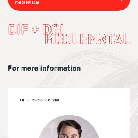
medlemstal
DIF + DGI
MEDLEMSTAL
For mere information
DIF Ledelsessekretariat