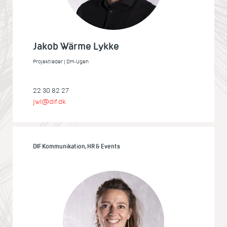
Jakob Wärme Lykke
Projektleder | DM-Ugen
22 30 82 27
jwl@dif.dk
DIF Kommunikation, HR & Events