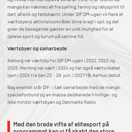
mange kan nævnes alt fra cykling, tennis og rallysprint til
dart, atletik og faldskærm. Under DIF DM-ugen vil flere af
værtsbyens aktivitetsområder blive bragt i spil, og det
giver de besøgende gæster en unik mulighed for at
opleve sport og byrum på samme tid.
Værtsbyer og samarbejde
Aalborg var værtsby for DIF DM-ugen i 2022, 2023 og
2025. Herning var vært i 2024 og har også værtsskabet
igen i 2026 fra den 22. - 28. juni. I 2027 får Aarhus debut.
Bag eventet står DIF - i tæt samarbejde med de mange
specialforbund og en masse dedikerede frivillige - og
ikke mindst værtsbyen og Danmarks Radio.
Med den brede vifte af elitesport på
programmet kan vi få skabt den store