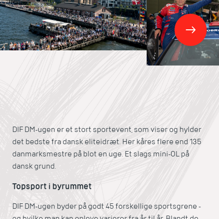
DIF DM-ugen er et stort sportevent, som viser og hylder
det bedste fra dansk eliteidræt. Her kåres flere end 135
danmarksmestre på blot en uge. Et slags mini-OL på
dansk grund.
Topsport i byrummet
DIF DM-ugen byder på godt 45 forskellige sportsgrene -
og hvilke man kan opleve varierer fra år til år. Blandt de