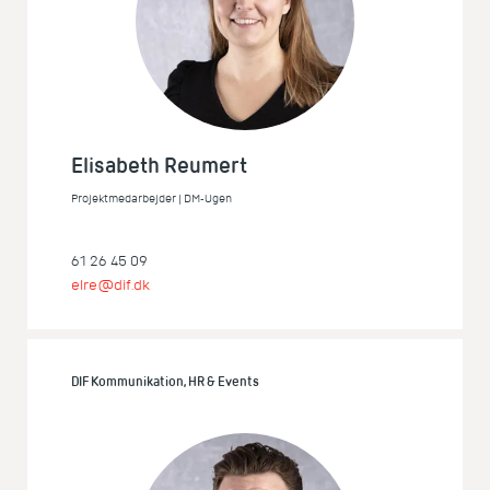
Elisabeth Reumert
Projektmedarbejder | DM-Ugen
61 26 45 09
elre@dif.dk
DIF Kommunikation, HR & Events