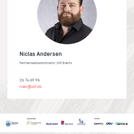
Niclas Andersen
Partnerskabskoordinator | DIF Events
26 74 69 96
nian@dif.dk